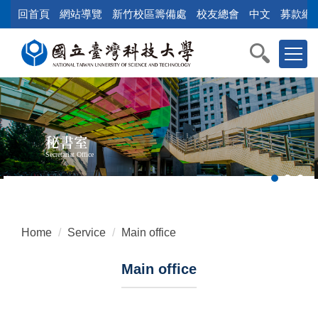
Jump
回首頁
網站導覽
新竹校區籌備處
校友總會
中文
募款網
to
the
main
content
block
秘書室
Secretariat Office
Home
Service
Main office
Main office