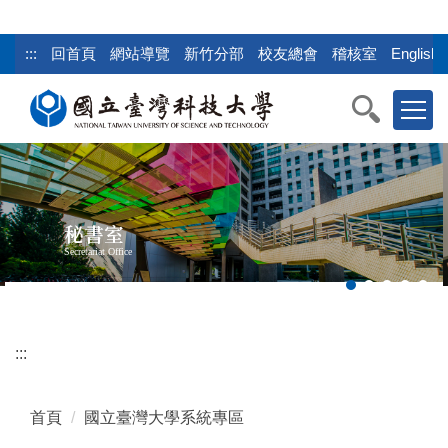
跳
到
:::
回首頁
網站導覽
新竹分部
校友總會
稽核室
English
主
要
內
容
區
塊
秘書室
Secretariat Office
:::
首頁
國立臺灣大學系統專區