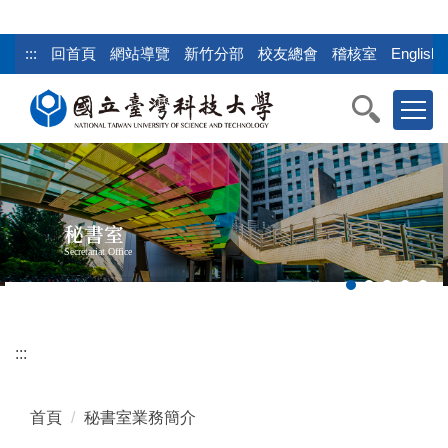
跳
到
:::
回首頁
網站導覽
新竹分部
校友總會
稽核室
English
主
要
內
容
區
塊
秘書室
Secretariat Office
:::
首頁
秘書室業務簡介