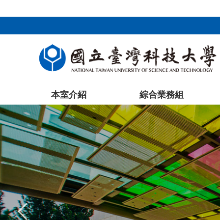
跳
到
主
要
內
容
區
塊
本室介紹
綜合業務組