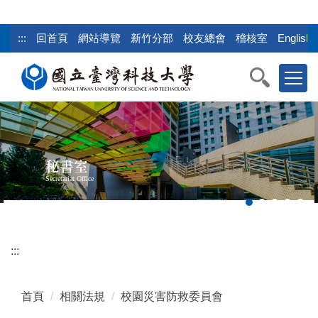
跳
到
:::
回首頁
網站導覽
新竹分部
校友總會
稽核室
English
主
要
內
容
區
塊
秘書室
Secretariat Office
:::
首頁
相關法規
校園災害防救委員會